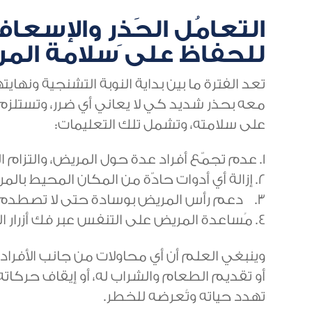
التعامُل الحَذِر والإسع
للحفاظ على سلامة الم
تعد الفترة ما بين بداية النوبة التشنجية ونه
معه بحذر شديد كي لا يعاني أي ضرر، وتستلزم
على سلامته، وتشمل تلك التعليمات:
عدم تجمّع أفراد عدة حول المريض، والتزام ا
إزالة أي أدوات حادّة من المكان المحيط بال
دعم رأس المريض بوسادة حتى لا تصطدم ب
مُساعدة المريض على التنفس عبر فك أزرار 
وينبغي العلم أن أي محاولات من جانب الأفراد
أو تقديم الطعام والشراب له، أو إيقاف حركات
تهدد حياته وتُعرضه للخطر.