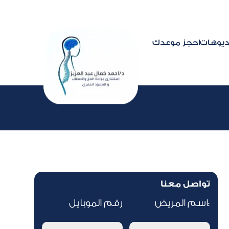
ديوهات
احجز موعدك
تواصل معنا
اسم المريض:
رقم الموبايل