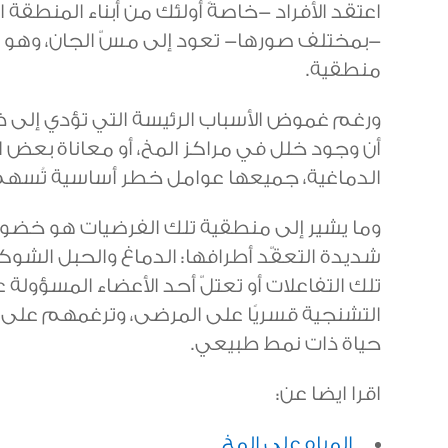
اعتقد الأفراد -خاصةً أولئك من أبناء المنطقة ا
-بمختلف صورها- تعود إلى مسّ الجان، وهو ا
منطقية.
ورغم غموض الأسباب الرئيسة التي تؤدي إلى ظه
أن وجود خلل في مراكز المخ، أو معاناة بعض ا
الدماغية، جميعها عوامل خطر أساسية تُسهم 
وما يشير إلى منطقية تلك الفرضيات هو خضو
شديدة التعقّد أطرافها: الدماغ والحبل الشو
تلك التفاعلات أو تعتلّ أحد الأعضاء المسؤولة
التشنجية قسريًا على المرضى، وترغمهم عل
حياة ذات نمط طبيعي.
اقرا ايضا عن:
المياه على المخ