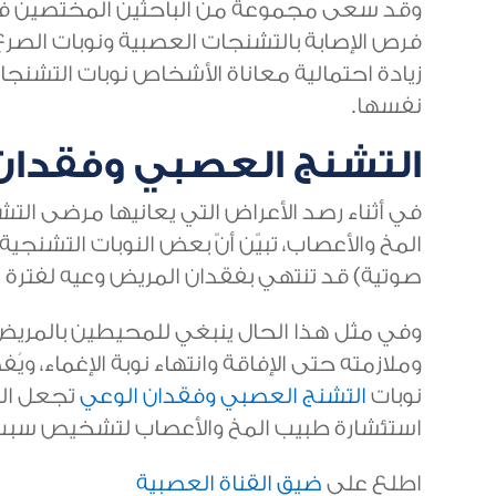
وقد سعى مجموعة من الباحثين المختصين في ا
فرص الإصابة بالتشنجات العصبية ونوبات الصرع، 
زيادة احتمالية معاناة الأشخاص نوبات التشنج
نفسها.
التشنج العصبي وفقدان
في أثناء رصد الأعراض التي يعانيها مرضى التش
المخ والأعصاب، تبيّن أنّ بعض النوبات التشنجي
صوتية) قد تنتهي بفقدان المريض وعيه لفترة 
وفي مثل هذا الحال ينبغي للمحيطين بالمريض 
وملازمته حتى الإفاقة وانتهاء نوبة الإغماء، ويُ
نوبات
التشنج العصبي وفقدان الوعي
تجعل الم
استئشارة طبيب المخ والأعصاب لتشخيص سبب ا
اطلع على
ضيق القناة العصبية