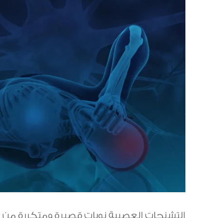
التشنجات العصبية نوبات قصيرة ومتكررة من الح