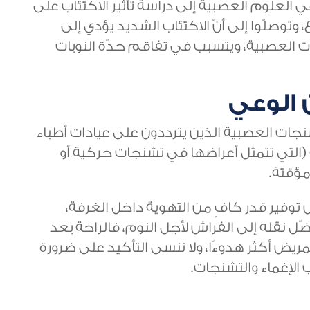
لعلوم العصبية إلى دراسة تأثير الاكتئاب على
وتوصلّوا إلى أنّ الاكتئاب الشديد يؤدي إلى
ات العصبية، ويتسبب في تفاقم حدّة النوبات
 الوعي
نجات العصبية الذين يترددون على عيادات أطباء
ة (التي تتمثل أعراضها في تشنجات حركية أو
مؤقتة.
توفير قدر كافٍ من التهوية داخل الغرفة،
فضّل نقله إلى الفراش لأجل النوم، فالراحة بعد
ريض أكثر هدوءًا، ولا ننسى التأكيد على ضرورة
لإغماء والتشنجات.