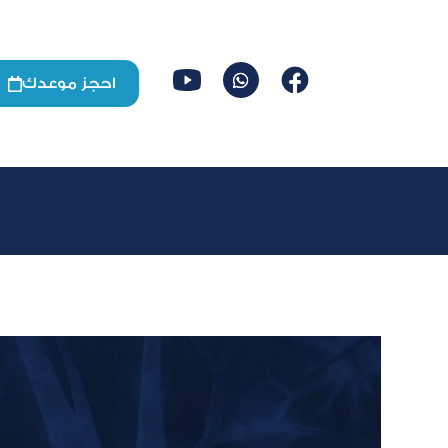
احجز موعدك

ع