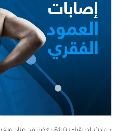
حوادث الطرق أمر شائع، بعضنا قد اعتاد رؤية ح