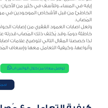
إيابه في المساء، وللأسف في كثير من الأحيان ي
الخاطئ من قبل الأشخاص الموجودين في موق
المُصاب.
ولعل اصابات العمود الفقري من إصابات الحواد
خاطئة دومًا، وقد يُكلف ذلك المُصاب قدرته 
لذا خصصنا المقال التالي لتوضيح علامات اصابا
وأنواعها، وكيفية التعامل معها وإسعاف ال

تواصل معانا من خلال الواتس اب
احجز 
كيفية التعامل مع مُصاب