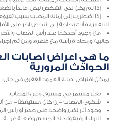
إذا لم يكن لدى الشخص نبض، فابدأ بالضغ
إذا اضطررت إلى إمالة المُصاب بسبب تقيؤه
التنفس، فأنت بحاجة إلى شخص آخر على الأق
مع وجود أحدكما عند رأس المُصاب والآخر إل
جانبيه ومحاذاة رأسه مع ظهره، ومن ثَم إجراء
ما هي اعراض اصابات ال
الحوادث المرورية
يمكن افتراض اصابة العمود الفقري في حال:
تغيُّر مستمر في مستوى وعي المُصاب.
شكوى المُصاب -إن كان مستيقظًا- من ألم
وجود آثار تضرر واضحة على ظهر أو رأس الم
التواء الرقبة واتخاذ الجسم وضعية غريبة.