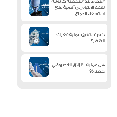
“ميجامايند” شخصية كرتونية
لفتت الانتباه إلى أهمية علاج
استسقاء الدماغ
كم تستغرق عملية فقرات
الظهر؟
هل عملية الانزلاق الغضروفي
خطيرة؟