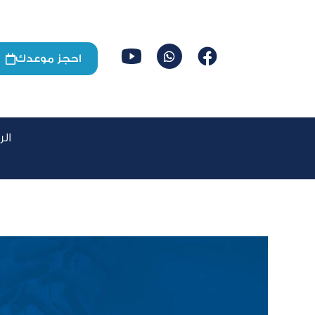
احجز موعدك

كيفية ال
الر